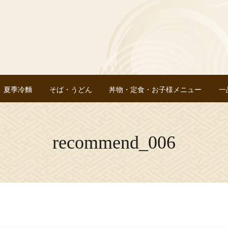
夏季冷麵
そば・うどん
丼物・定食・お子様メニュー
一
recommend_006