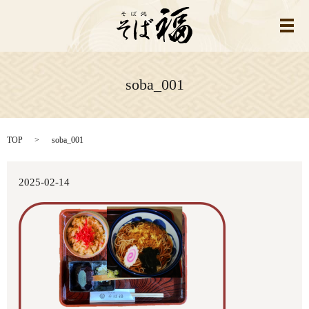
メ
soba_001
TOP
soba_001
2025-02-14