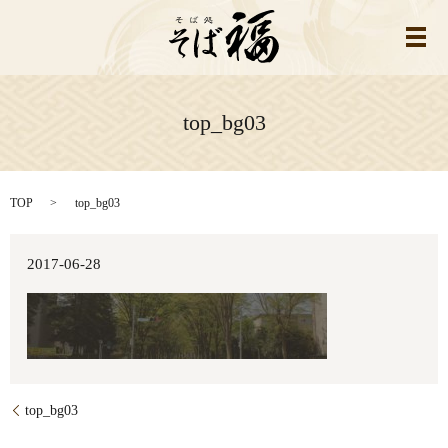
メ
top_bg03
TOP
top_bg03
2017-06-28
top_bg03